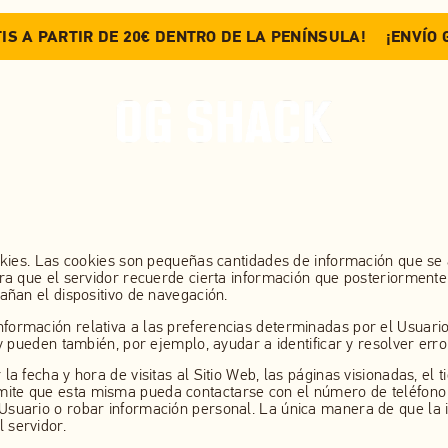
IS A PARTIR DE 20€ DENTRO DE LA PENÍNSULA!
¡ENVÍO 
cookies. Las cookies son pequeñas cantidades de información que 
ara que el servidor recuerde cierta información que posteriorment
añan el dispositivo de navegación.
ormación relativa a las preferencias determinadas por el Usuario 
 y pueden también, por ejemplo, ayudar a identificar y resolver erro
a fecha y hora de visitas al Sitio Web, las páginas visionadas, el t
ite que esta misma pueda contactarse con el número de teléfono d
Usuario o robar información personal. La única manera de que la 
 servidor.