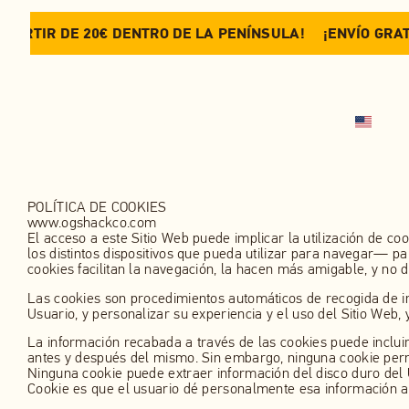
 PARTIR DE 20€ DENTRO DE LA PENÍNSULA!
¡ENVÍO GRAT
TIENDA
RECETAS
NOSOTROS
OG CLUB
CONTACTO
POLÍTICA DE COOKIES
www.ogshackco.com
El acceso a este Sitio Web puede implicar la utilización de 
los distintos dispositivos que pueda utilizar para navegar— p
cookies facilitan la navegación, la hacen más amigable, y no d
Las cookies son procedimientos automáticos de recogida de inf
Usuario, y personalizar su experiencia y el uso del Sitio Web,
La información recabada a través de las cookies puede incluir l
antes y después del mismo. Sin embargo, ninguna cookie perm
Ninguna cookie puede extraer información del disco duro del 
Cookie es que el usuario dé personalmente esa información al