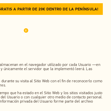
GRATIS A PARTIR DE 20€ DENTRO DE LA PENÍNSULA!
¡ENV
0
se almacenan en el navegador utilizado por cada Usuario —en
e y únicamente el servidor que la implementó leerá. Las
durante su visita al Sitio Web con el fin de reconocerlo como
res.
iempo que ha estado en el Sitio Web y los sitios visitados justo
el Usuario o con cualquier otro medio de contacto personal.
información privada del Usuario forme parte del archivo