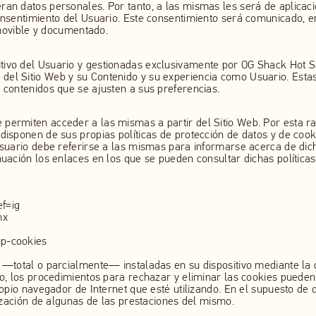
ran datos personales. Por tanto, a las mismas les será de aplicació
consentimiento del Usuario. Este consentimiento será comunicado, e
removible y documentado.
tivo del Usuario y gestionadas exclusivamente por OG Shack Hot S
del Sitio Web y su Contenido y su experiencia como Usuario. Esta
e contenidos que se ajusten a sus preferencias.
 permiten acceder a las mismas a partir del Sitio Web. Por esta r
 disponen de sus propias políticas de protección de datos y de coo
 Usuario debe referirse a las mismas para informarse acerca de dich
nuación los enlaces en los que se pueden consultar dichas políticas
f=ig
mx
hp-cookies
s —total o parcialmente— instaladas en su dispositivo mediante la
do, los procedimientos para rechazar y eliminar las cookies pueden
 propio navegador de Internet que esté utilizando. En el supuesto 
ilización de algunas de las prestaciones del mismo.