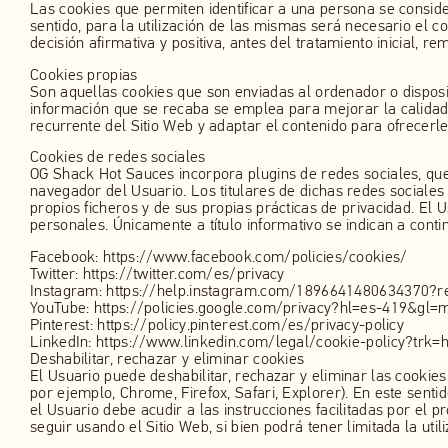
Las cookies que permiten identificar a una persona se conside
sentido, para la utilización de las mismas será necesario el 
decisión afirmativa y positiva, antes del tratamiento inicial, 
Cookies propias
Son aquellas cookies que son enviadas al ordenador o disposi
información que se recaba se emplea para mejorar la calidad 
recurrente del Sitio Web y adaptar el contenido para ofrecerl
Cookies de redes sociales
OG Shack Hot Sauces incorpora plugins de redes sociales, que
navegador del Usuario. Los titulares de dichas redes sociales
propios ficheros y de sus propias prácticas de privacidad. El
personales. Únicamente a título informativo se indican a conti
Facebook: https://www.facebook.com/policies/cookies/
Twitter: https://twitter.com/es/privacy
Instagram: https://help.instagram.com/1896641480634370?re
YouTube: https://policies.google.com/privacy?hl=es-419&gl=
Pinterest: https://policy.pinterest.com/es/privacy-policy
LinkedIn: https://www.linkedin.com/legal/cookie-policy?trk=
Deshabilitar, rechazar y eliminar cookies
El Usuario puede deshabilitar, rechazar y eliminar las cookie
por ejemplo, Chrome, Firefox, Safari, Explorer). En este senti
el Usuario debe acudir a las instrucciones facilitadas por el
seguir usando el Sitio Web, si bien podrá tener limitada la ut